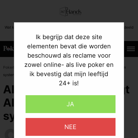
Wat kost gokken jou? Stop op tijd. 24+ | Deze boodschap mag niet gedeeld
worden met minderjarigen.
Ik begrijp dat deze site
elementen bevat die worden
beschouwd als reclame voor
22.04.2022
zowel online- als live poker en
»
»
PokerListings
Artikelen
Alex Foxen beschuldigt Ali Imsirovic van
ik bevestig dat mijn leeftijd
systematisch bedrog
24+ is!
Alex Foxen beschuldigt
Ali Imsirovic van
JA
systematisch bedrog
NEE
PokerListings Team