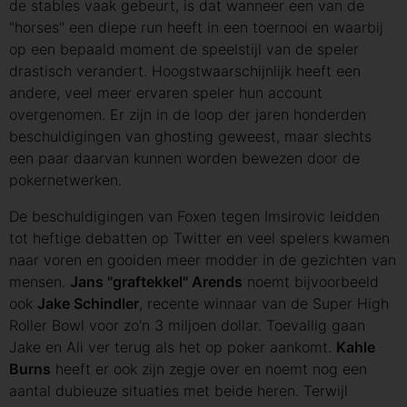
de stables vaak gebeurt, is dat wanneer een van de
"horses" een diepe run heeft in een toernooi en waarbij
op een bepaald moment de speelstijl van de speler
drastisch verandert. Hoogstwaarschijnlijk heeft een
andere, veel meer ervaren speler hun account
overgenomen. Er zijn in de loop der jaren honderden
beschuldigingen van ghosting geweest, maar slechts
een paar daarvan kunnen worden bewezen door de
pokernetwerken.
De beschuldigingen van Foxen tegen Imsirovic leidden
tot heftige debatten op Twitter en veel spelers kwamen
naar voren en gooiden meer modder in de gezichten van
mensen.
Jans ''graftekkel'' Arends
noemt bijvoorbeeld
ook
Jake Schindler
, recente winnaar van de Super High
Roller Bowl voor zo'n 3 miljoen dollar. Toevallig gaan
Jake en Ali ver terug als het op poker aankomt.
Kahle
Burns
heeft er ook zijn zegje over en noemt nog een
aantal dubieuze situaties met beide heren. Terwijl