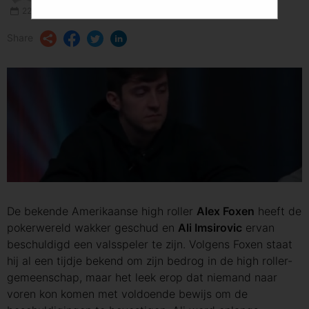
PokerListings.nl Author
22.04.2022 · 4 minuten om te lezen
Share
De bekende Amerikaanse high roller
Alex Foxen
heeft de
pokerwereld wakker geschud en
Ali Imsirovic
ervan
beschuldigd een valsspeler te zijn. Volgens Foxen staat
hij al een tijdje bekend om zijn bedrog in de high roller-
gemeenschap, maar het leek erop dat niemand naar
voren kon komen met voldoende bewijs om de