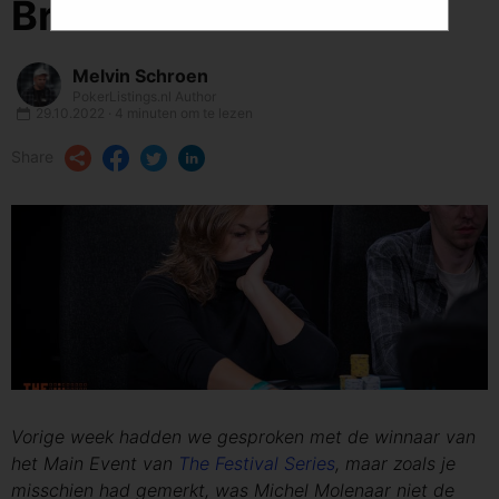
Bratislava
Melvin Schroen
PokerListings.nl Author
29.10.2022 · 4 minuten om te lezen
Share
Vorige week hadden we gesproken met de winnaar van
het Main Event van
The Festival Series
, maar zoals je
misschien had gemerkt, was Michel Molenaar niet de