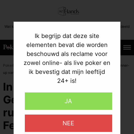
Wat kost gokken jou? Stop op tijd. 24+ | Deze boodschap mag niet gedeeld
worden met minderjarigen.
Ik begrijp dat deze site
elementen bevat die worden
beschouwd als reclame voor
29.10.2022
zowel online- als live poker en
»
»
PokerListings
Artikelen
In gesprek met Gerianne Dijkstra, de runner-
ik bevestig dat mijn leeftijd
up van The Festival Series Bratislava
24+ is!
In gesprek met
Gerianne Dijkstra, de
JA
runner-up van The
Festival Series
NEE