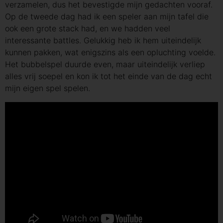
verzamelen, dus het bevestigde mijn gedachten vooraf.
Op de tweede dag had ik een speler aan mijn tafel die
ook een grote stack had, en we hadden veel
interessante battles. Gelukkig heb ik hem uiteindelijk
kunnen pakken, wat enigszins als een opluchting voelde.
Het bubbelspel duurde even, maar uiteindelijk verliep
alles vrij soepel en kon ik tot het einde van de dag echt
mijn eigen spel spelen.