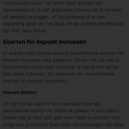
voorwaarden waar op gelet moet worden zijn
bijvoorbeeld of je zelf geld moet storten om je winsten
uit betaald te krijgen, of bijvoorbeeld of er een
beperking geldt als het gaat om de spellen beschikbaar
zijn met deze bonus.
Soorten No deposit bonussen
Er worden door online casino’s verschillende soorten No
deposit bonussen weg gegeven. Zo kan het zijn dat je
bijvoorbeeld gratis geld ontvangt of dat je een aantal
free spins ontvangt. Zie hieronder de verschillende
soorten no-deposit bonussen:
Nieuwe Spelers
Er zijn online casino’s die u een klein bedrag
beschikbaar stellen om online te gokken in hun casino
zonder dat je daar zelf geld voor hoeft te storten. Het
enige wat je hoeft te doen voor het ontvangen van deze