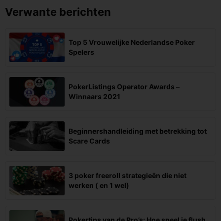
Verwante berichten
Top 5 Vrouwelijke Nederlandse Poker
Spelers
PokerListings Operator Awards –
Winnaars 2021
Beginnershandleiding met betrekking tot
Scare Cards
3 poker freeroll strategieën die niet
werken ( en 1 wel)
Pokertips van de Pro’s: Hoe speel je flush