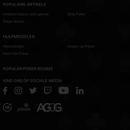
POPULAIRE ARTIKELS
Holland Casino cash games
Strip Poker
Diepe stacks
HULPMIDDELEN
Woordenlijst
Heads-up Poker
Fast Fold Poker
POPULAR POKER ROOMS
VIND ONS OP SOCIALE MEDIA