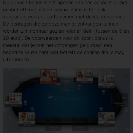
No deposit bonus is het openen van een account bij het
desbetreffende online casino. Soms is het ook
verstandig contact op te nemen met de klantenservice.
De bedragen die op deze manier ontvangen kunnen
worden zijn normaal gezien relatief klein (tussen de 5 en
20 euro). De voorwaarden voor dit soort bonus is
meestal dat je met het ontvangen geld maar een
beperkte keuze hebt wat betreft de spellen die je mag
uitproberen.