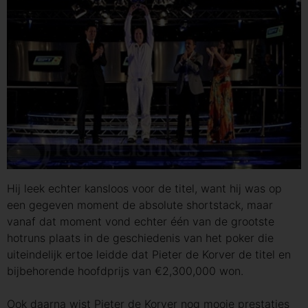
Hij leek echter kansloos voor de titel, want hij was op
een gegeven moment de absolute shortstack, maar
vanaf dat moment vond echter één van de grootste
hotruns plaats in de geschiedenis van het poker die
uiteindelijk ertoe leidde dat Pieter de Korver de titel en
bijbehorende hoofdprijs van €2,300,000 won.
Ook daarna wist Pieter de Korver nog mooie prestaties