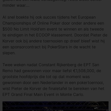
minder waar....
Al snel boekte hij ook succes tijdens het European
Championships of Online Poker door onder andere een
$500 No Limit Hold'em event te winnen en als tweede
te eindigen in het ECOOP klassement. Doordat Pieter de
Korver ook bij andere toernooien op dreef bleef wist hij
een sponsorcontract bij PokerStars in de wacht te
slepen.
Twee weken nadat Constant Rijkenberg de EPT San
Remo had gewonnen voor maar liefst €1,508,000, de
grootste hoofdprijs die tot op dat moment was
gewonnen door een Nederlander in een pokertoernooi,
wist Pieter de Korver de finaletafel te bereiken van het
EPT Grand Final Main Event in Monte Carlo.