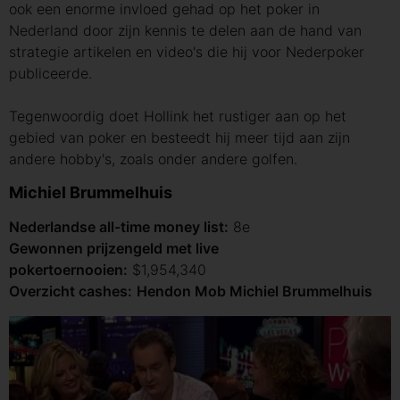
ook een enorme invloed gehad op het poker in
Nederland door zijn kennis te delen aan de hand van
strategie artikelen en video's die hij voor Nederpoker
publiceerde.
Tegenwoordig doet Hollink het rustiger aan op het
gebied van poker en besteedt hij meer tijd aan zijn
andere hobby's, zoals onder andere golfen.
Michiel Brummelhuis
Nederlandse all-time money list:
8e
Gewonnen prijzengeld met live
pokertoernooien:
$1,954,340
Overzicht cashes:
Hendon Mob Michiel Brummelhuis