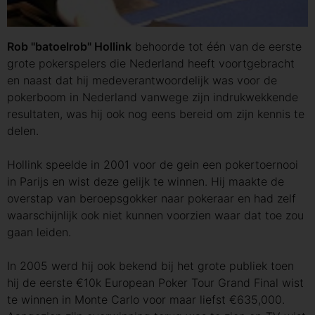
Rob "batoelrob" Hollink
behoorde tot één van de eerste
grote pokerspelers die Nederland heeft voortgebracht
en naast dat hij medeverantwoordelijk was voor de
pokerboom in Nederland vanwege zijn indrukwekkende
resultaten, was hij ook nog eens bereid om zijn kennis te
delen.
Hollink speelde in 2001 voor de gein een pokertoernooi
in Parijs en wist deze gelijk te winnen. Hij maakte de
overstap van beroepsgokker naar pokeraar en had zelf
waarschijnlijk ook niet kunnen voorzien waar dat toe zou
gaan leiden.
In 2005 werd hij ook bekend bij het grote publiek toen
hij de eerste €10k European Poker Tour Grand Final wist
te winnen in Monte Carlo voor maar liefst €635,000.