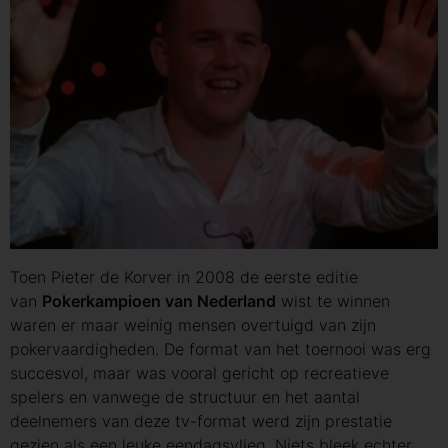
Toen Pieter de Korver in 2008 de eerste editie
van
Pokerkampioen van Nederland
wist te winnen
waren er maar weinig mensen overtuigd van zijn
pokervaardigheden. De format van het toernooi was erg
succesvol, maar was vooral gericht op recreatieve
spelers en vanwege de structuur en het aantal
deelnemers van deze tv-format werd zijn prestatie
gezien als een leuke eendagsvlieg. Niets bleek echter