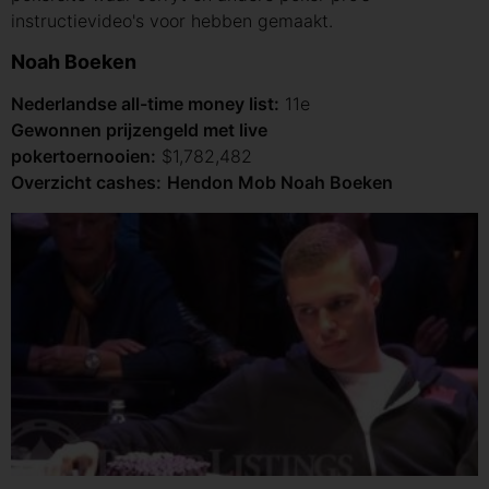
instructievideo's voor hebben gemaakt.
Noah Boeken
Nederlandse all-time money list:
11e
Gewonnen prijzengeld met live
pokertoernooien:
$1,782,482
Overzicht cashes:
Hendon Mob Noah Boeken