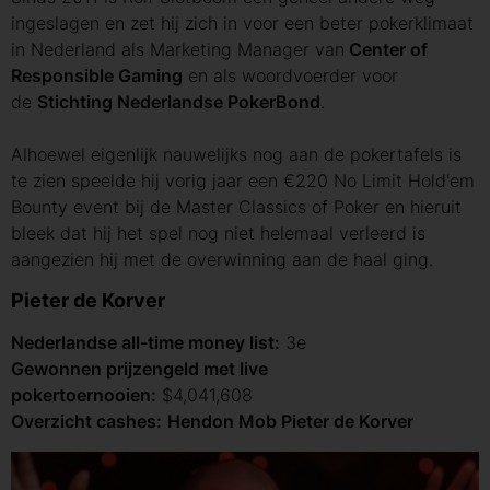
ingeslagen en zet hij zich in voor een beter pokerklimaat
in Nederland als Marketing Manager van
Center of
Responsible Gaming
en als woordvoerder voor
de
Stichting Nederlandse PokerBond
.
Alhoewel eigenlijk nauwelijks nog aan de pokertafels is
te zien speelde hij vorig jaar een €220 No Limit Hold'em
Bounty event bij de Master Classics of Poker en hieruit
bleek dat hij het spel nog niet helemaal verleerd is
aangezien hij met de overwinning aan de haal ging.
Pieter de Korver
Nederlandse all-time money list:
3e
Gewonnen prijzengeld met live
pokertoernooien:
$4,041,608
Overzicht cashes:
Hendon Mob Pieter de Korver