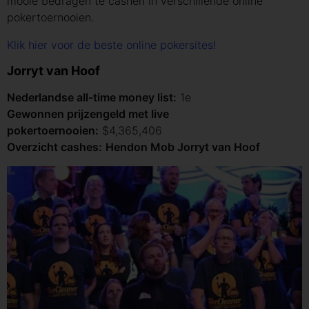
mooie bedragen te cashen in verschillende online
pokertoernooien.
Klik hier voor de beste online pokersites!
Jorryt van Hoof
Nederlandse all-time money list:
1e
Gewonnen prijzengeld met live
pokertoernooien:
$4,365,406
Overzicht cashes:
Hendon Mob Jorryt van Hoof