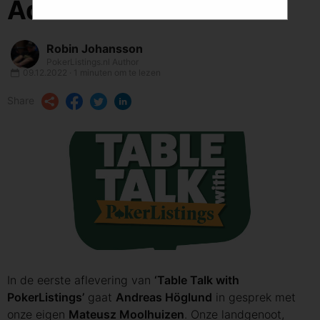
Adults”
Robin Johansson
PokerListings.nl Author
09.12.2022 · 1 minuten om te lezen
Share
In de eerste aflevering van
‘Table Talk with
PokerListings’
gaat
Andreas Höglund
in gesprek met
onze eigen
Mateusz Moolhuizen
. Onze landgenoot,