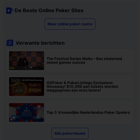
De Beste Online Poker Sites
Meer online poker rooms
Verwante berichten
The Festival Series Malta – Een zinderend
mixed games succes
GGPoker & PokerListings Exclusieve
Giveaway! $10,000 aan tickets worden
weggegeven aan onze lezers!
Top 5 Vrouwelijke Nederlandse Poker Spelers
Alle pokernieuws