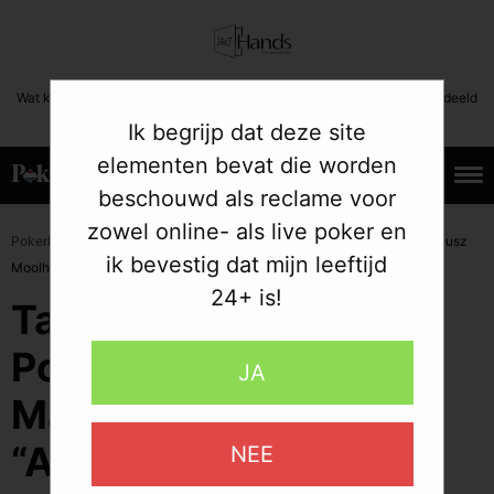
Wat kost gokken jou? Stop op tijd. 24+ | Deze boodschap mag niet gedeeld
worden met minderjarigen.
Ik begrijp dat deze site
elementen bevat die worden
beschouwd als reclame voor
09.12.2022
zowel online- als live poker en
»
»
PokerListings
Artikelen
Table Talk with Pokerlistings #1 – Mateusz
ik bevestig dat mijn leeftijd
Moolhuizen | “A School Trip for Adults”
24+ is!
Table Talk with
Pokerlistings #1 –
JA
Mateusz Moolhuizen |
“A School Trip for
NEE