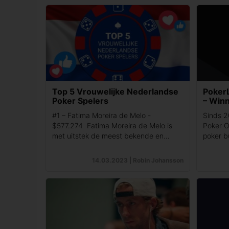
Top 5 Vrouwelijke Nederlandse
PokerL
Poker Spelers
– Win
#1 – Fatima Moreira de Melo -
Sinds 2
$577.274 Fatima Moreira de Melo is
Poker O
met uitstek de meest bekende en
poker b
succesvolle vrouwelijke pokerspeler
Operato
van Nederland. Met haar spontaan en
operato
14.03.2023 | Robin Johansson
competitief karakter…
winnaa