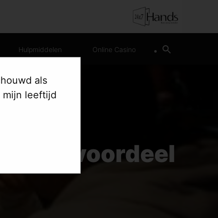
Hulpmiddelen
Online Casino
chouwd als
mijn leeftijd
 in je voordeel