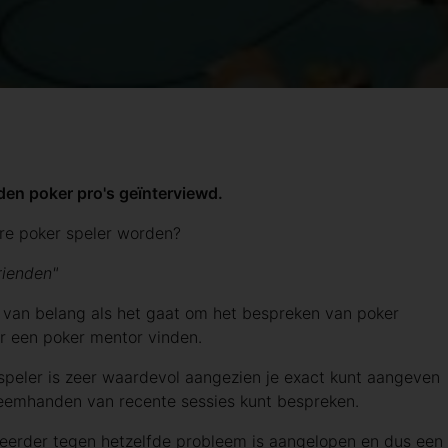
den poker pro's geïnterviewd.
re poker speler worden?
rienden"
 van belang als het gaat om het bespreken van poker
er een poker mentor vinden.
speler is zeer waardevol aangezien je exact kunt aangeven
leemhanden van recente sessies kunt bespreken.
al eerder tegen hetzelfde probleem is aangelopen en dus een