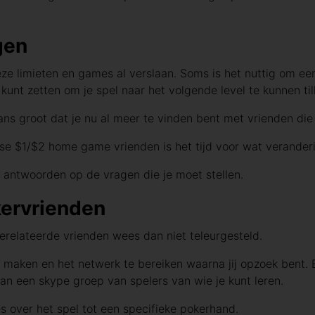
gen
ze limieten en games al verslaan. Soms is het nuttig om ee
unt zetten om je spel naar het volgende level te kunnen til
kans groot dat je nu al meer te vinden bent met vrienden di
jkse $1/$2 home game vrienden is het tijd voor wat verander
e antwoorden op de vragen die je moet stellen.
ervrienden
relateerde vrienden wees dan niet teleurgesteld.
e maken en het netwerk te bereiken waarna jij opzoek bent. 
an een skype groep van spelers van wie je kunt leren.
es over het spel tot een specifieke pokerhand.