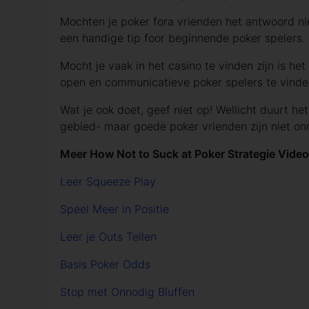
Mochten je poker fora vrienden het antwoord nie
een handige tip foor beginnende poker spelers.
Mocht je vaak in het casino te vinden zijn is h
open en communicatieve poker spelers te vinden
Wat je ook doet, geef niet op! Wellicht duurt he
gebied- maar goede poker vrienden zijn niet onm
Meer How Not to Suck at Poker Strategie Video
Leer Squeeze Play
Speel Meer in Positie
Leer je Outs Tellen
Basis Poker Odds
Stop met Onnodig Bluffen