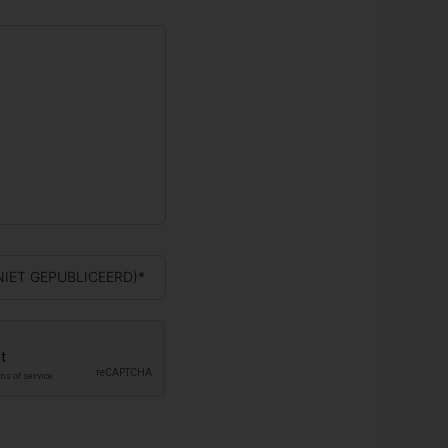
IET GEPUBLICEERD)*