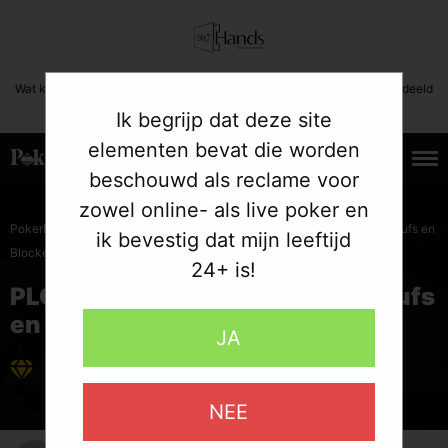
Wat kost gokken jou? Stop op tijd. 24+ | Deze boodschap mag niet gedeeld
worden met minderjarigen.
Ik begrijp dat deze site
elementen bevat die worden
beschouwd als reclame voor
11.03.2016
zowel online- als live poker en
»
»
PokerListings
Poker Strategie
PLO Blufcursus: Wraps, Semi-Blufs en
ik bevestig dat mijn leeftijd
Blocker-Blufs
24+ is!
PLO Blufcursus: Wraps, Semi-Blufs
en Blocker-Blufs
JA
De Beste Online Pokersites
NEE