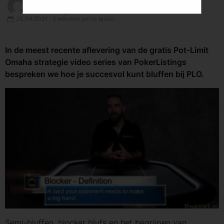
PokerListings Team
PokerListings.nl Author
26.04.2021 · 2 minuten om te lezen
In de meest recente aflevering van de gratis Pot-Limit
Omaha strategie video series van PokerListings
bespreken we hoe je succesvol kunt bluffen bij PLO.
Semi-bluffen, blocker blufs en het begrijpen van