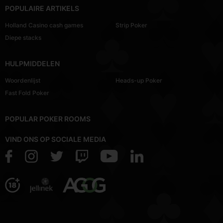
POPULAIRE ARTIKELS
Holland Casino cash games
Strip Poker
Diepe stacks
HULPMIDDELEN
Woordenlijst
Heads-up Poker
Fast Fold Poker
POPULAR POKER ROOMS
VIND ONS OP SOCIALE MEDIA