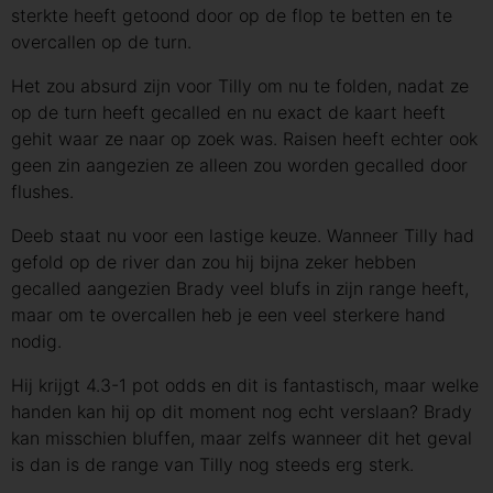
sterkte heeft getoond door op de flop te betten en te
overcallen op de turn.
Het zou absurd zijn voor Tilly om nu te folden, nadat ze
op de turn heeft gecalled en nu exact de kaart heeft
gehit waar ze naar op zoek was. Raisen heeft echter ook
geen zin aangezien ze alleen zou worden gecalled door
flushes.
Deeb staat nu voor een lastige keuze. Wanneer Tilly had
gefold op de river dan zou hij bijna zeker hebben
gecalled aangezien Brady veel blufs in zijn range heeft,
maar om te overcallen heb je een veel sterkere hand
nodig.
Hij krijgt 4.3-1 pot odds en dit is fantastisch, maar welke
handen kan hij op dit moment nog echt verslaan? Brady
kan misschien bluffen, maar zelfs wanneer dit het geval
is dan is de range van Tilly nog steeds erg sterk.