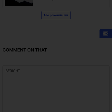
Alle pokernieuws
COMMENT ON THAT
BERICHT