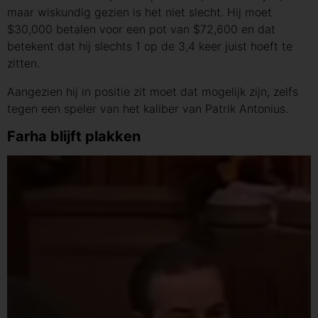
maar wiskundig gezien is het niet slecht. Hij moet
$30,000 betalen voor een pot van $72,600 en dat
betekent dat hij slechts 1 op de 3,4 keer juist hoeft te
zitten.
Aangezien hij in positie zit moet dat mogelijk zijn, zelfs
tegen een speler van het kaliber van Patrik Antonius.
Farha blijft plakken