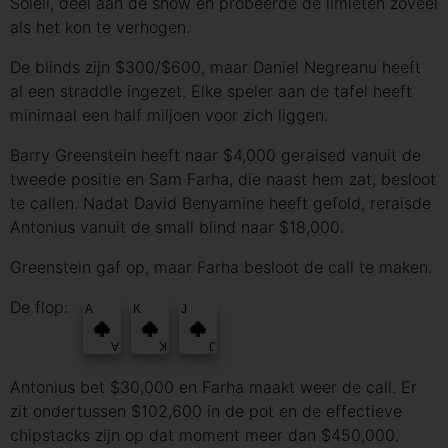
Soleil, deel aan de show en probeerde de limieten zoveel
als het kon te verhogen.
De blinds zijn $300/$600, maar Daniel Negreanu heeft
al een straddle ingezet. Elke speler aan de tafel heeft
minimaal een half miljoen voor zich liggen.
Barry Greenstein heeft naar $4,000 geraised vanuit de
tweede positie en Sam Farha, die naast hem zat, besloot
te callen. Nadat David Benyamine heeft gefold, reraisde
Antonius vanuit de small blind naar $18,000.
Greenstein gaf op, maar Farha besloot de call te maken.
De flop:
A
K
J
A
K
J
Antonius bet $30,000 en Farha maakt weer de call. Er
zit ondertussen $102,600 in de pot en de effectieve
chipstacks zijn op dat moment meer dan $450,000.