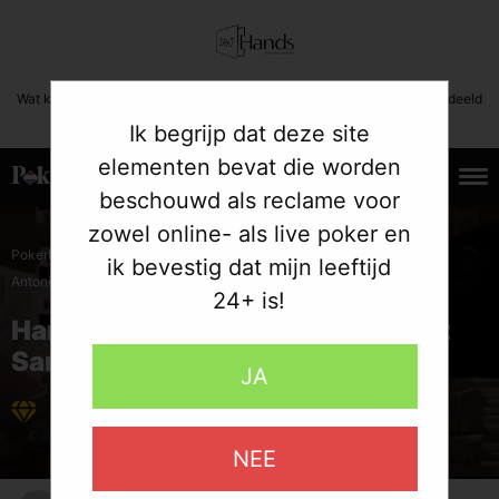
Wat kost gokken jou? Stop op tijd. 24+ | Deze boodschap mag niet gedeeld
worden met minderjarigen.
Ik begrijp dat deze site
elementen bevat die worden
beschouwd als reclame voor
28.12.2016
zowel online- als live poker en
»
»
»
PokerListings
Poker Strategie
Hand Analyse
Handanalyse:
ik bevestig dat mijn leeftijd
Antonius probeert Sam Farha uit de pot te jagen
24+ is!
Handanalyse: Antonius probeert
Sam Farha uit de pot te jagen
JA
De Beste Online Pokersites
NEE