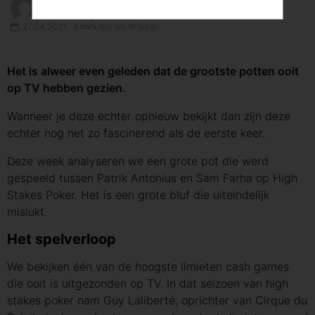
PokerListings Team
PokerListings.nl Author
27.04.2021 · 6 minuten om te lezen
Het is alweer even geleden dat de grootste potten ooit
op TV hebben gezien.
Wanneer je deze echter opnieuw bekijkt dan zijn deze
echter nog net zo fascinerend als de eerste keer.
Deze week analyseren we een grote pot die werd
gespeeld tussen Patrik Antonius en Sam Farha op High
Stakes Poker. Het is een grote bluf die uiteindelijk
mislukt.
Het spelverloop
We bekijken één van de hoogste limieten cash games
die ooit is uitgezonden op TV. In dat seizoen van high
stakes poker nam Guy Laliberté, oprichter van Cirque du