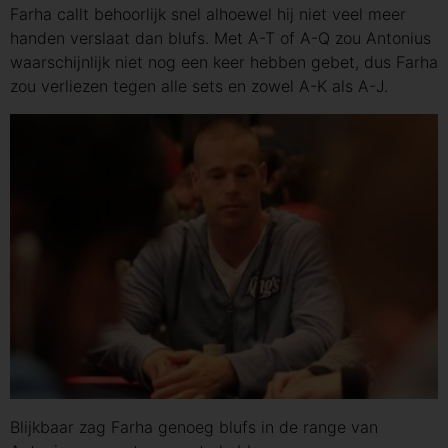
Farha callt behoorlijk snel alhoewel hij niet veel meer
handen verslaat dan blufs. Met A-T of A-Q zou Antonius
waarschijnlijk niet nog een keer hebben gebet, dus Farha
zou verliezen tegen alle sets en zowel A-K als A-J.
Blijkbaar zag Farha genoeg blufs in de range van