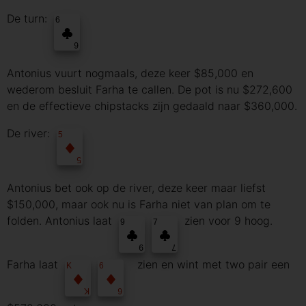
De turn:
6
6
Antonius vuurt nogmaals, deze keer $85,000 en
wederom besluit Farha te callen. De pot is nu $272,600
en de effectieve chipstacks zijn gedaald naar $360,000.
De river:
5
5
Antonius bet ook op de river, deze keer maar liefst
$150,000, maar ook nu is Farha niet van plan om te
folden. Antonius laat
zien voor 9 hoog.
9
7
9
7
Farha laat
zien en wint met two pair een
K
6
K
6