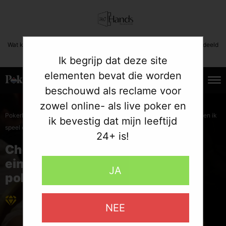
Wat kost gokken jou? Stop op tijd. 24+ | Deze boodschap mag niet gedeeld
worden met minderjarigen.
Ik begrijp dat deze site
elementen bevat die worden
beschouwd als reclame voor
15.12.2015
zowel online- als live poker en
»
»
PokerListings
Artikelen
Chen-An Lin: “Mijn passie is eindeloos en ik
ik bevestig dat mijn leeftijd
speel elke dag poker”
24+ is!
Chen-An Lin: “Mijn passie is
eindeloos en ik speel elke dag
JA
poker”
De Beste Online Pokersites
NEE