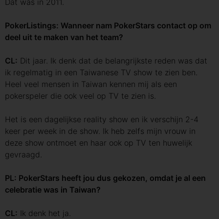
Dat was in 2011.
PokerListings: Wanneer nam PokerStars contact op om
deel uit te maken van het team?
CL:
Dit jaar. Ik denk dat de belangrijkste reden was dat
ik regelmatig in een Taiwanese TV show te zien ben.
Heel veel mensen in Taiwan kennen mij als een
pokerspeler die ook veel op TV te zien is.
Het is een dagelijkse reality show en ik verschijn 2-4
keer per week in de show. Ik heb zelfs mijn vrouw in
deze show ontmoet en haar ook op TV ten huwelijk
gevraagd.
PL: PokerStars heeft jou dus gekozen, omdat je al een
celebratie was in Taiwan?
CL:
Ik denk het ja.