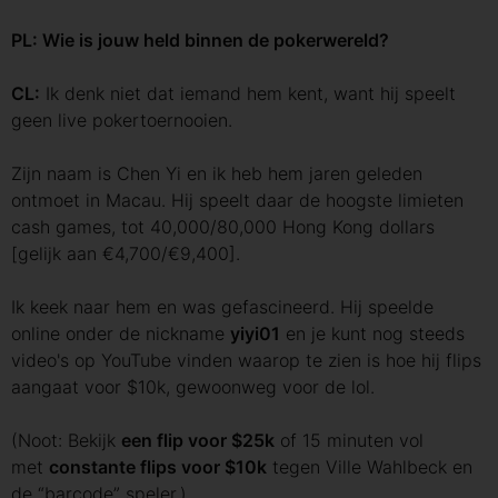
PL: Wie is jouw held binnen de pokerwereld?
CL:
Ik denk niet dat iemand hem kent, want hij speelt
geen live pokertoernooien.
Zijn naam is Chen Yi en ik heb hem jaren geleden
ontmoet in Macau. Hij speelt daar de hoogste limieten
cash games, tot 40,000/80,000 Hong Kong dollars
[gelijk aan €4,700/€9,400].
Ik keek naar hem en was gefascineerd. Hij speelde
online onder de nickname
yiyi01
en je kunt nog steeds
video's op YouTube vinden waarop te zien is hoe hij flips
aangaat voor $10k, gewoonweg voor de lol.
(Noot: Bekijk
een flip voor $25k
of 15 minuten vol
met
constante flips voor $10k
tegen Ville Wahlbeck en
de “barcode” speler.)