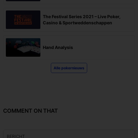
The Festival Series 2021 – Live Poker,
Casino & Sportweddenschappen
Hand Analysis
Alle pokernieuws
COMMENT ON THAT
BERICHT