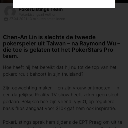
PokerListings Team
PokerListings.nl Author
27.04.2021 · 3 minuten om te lezen
Chen-An Lin is slechts de tweede
pokerspeler uit Taiwan – na Raymond Wu –
die toe is gelaten tot het PokerStars Pro
team.
Hoe heeft hij het bereikt dat hij nu tot de top van het
pokercircuit behoort in zijn thuisland?
Zijn opwachting maken – en zijn vrouw ontmoeten – in
een dagelijkse Reality TV show heeft zeker geen slecht
gedaan. Bekijken hoe zijn vriend, yiyi01, op reguliere
basis flips aangaat voor $10k gaf hem ook inspiratie.
PokerListings sprak hem tijdens de EPT Praag om uit te