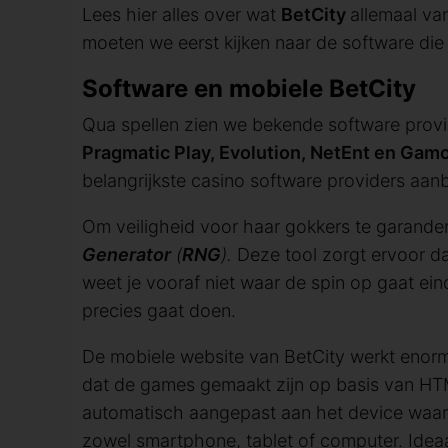
Lees hier alles over wat
BetCity
allemaal va
moeten we eerst kijken naar de software die
Software en mobiele BetCity
Qua spellen zien we bekende software prov
Pragmatic Play, Evolution, NetEnt en Gam
belangrijkste casino software providers aan
Om veiligheid voor haar gokkers te garande
Generator
(
RNG
).
Deze tool zorgt ervoor dat
weet je vooraf niet waar de spin op gaat ein
precies gaat doen.
De mobiele website van BetCity werkt enorm 
dat de games gemaakt zijn op basis van HT
automatisch aangepast aan het device waar j
zowel smartphone, tablet of computer. Ideaa