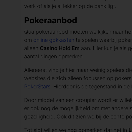
werk of als je al lekker op de bank ligt.
Pokeraanbod
Qua pokeraanbod moeten we kijken naar he
om
online gokkasten
te spelen waarbij poker
alleen
Casino Hold’Em
aan. Hier kun je als 
aantal dingen opmerken.
Allereerst vind je hier maar weinig spelers di
websites die zich alleen focussen op pokers
PokerStars
. Hierdoor is de tegenstand in de
Door middel van een croupier wordt er wille
er ook nog de mogelijkheid om met andere sp
gezelligheid. Ook dit zien we bij de echte po
Tot slot willen we nog opmerken dat het in
L