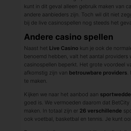
kunt in dit geval alleen gebruik maken van 
andere aanbieders zijn. Toch wil dit niet zeg
bij de live casinospellen nog steeds het gev
Andere casino spellen
Naast het
Live Casino
kun je ook de norma
benoemd hebben, valt het aantal providers w
casinospellen beperkt. Het grote voordeel va
afkomstig zijn van
betrouwbare providers
.
te maken.
Kijken we naar het aanbod aan
sportwedd
goed is. We vermoeden daarom dat BetCity e
maken. In totaal zijn er
26 verschillende
spo
ook voetbal, basketbal en tennis. Je kunt 