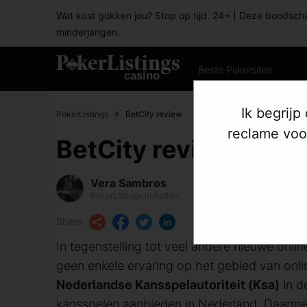
Wat kost gokken jou? Stop op tijd. 24+ | Deze boodsc
minderjarigen.
Beste Pokersites
13.10.2021
Ik begrij
»
PokerListings
BetCity review
reclame voor
BetCity review
Vera Sambros
PokerListings.nl Author
Share
In tegenstelling tot veel andere nieuwe onli
geen enkele ervaring op het gebied van onlin
Nederlandse Kansspelautoriteit (Ksa)
in d
kansspelen aanbieden in Nederland. Daarmee