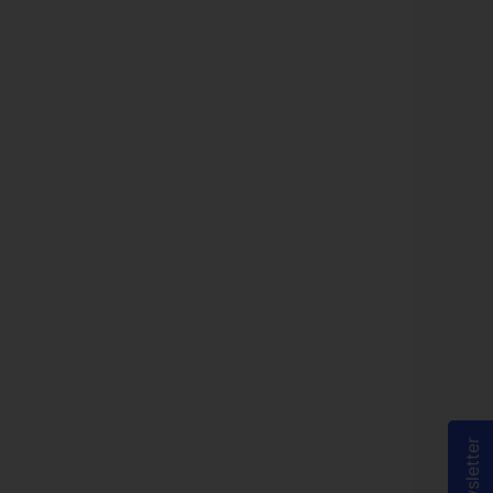
Newsletter