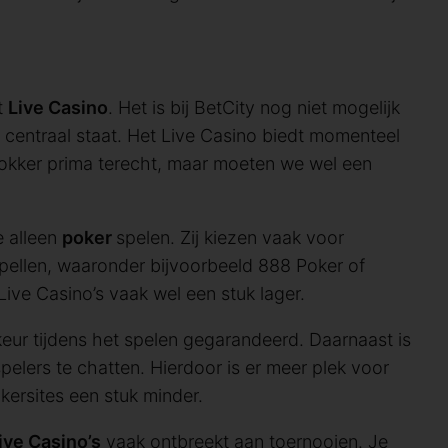
t
Live Casino
. Het is bij BetCity nog niet mogelijk
 centraal staat. Het Live Casino biedt momenteel
gokker prima terecht, maar moeten we wel een
e alleen
poker
spelen. Zij kiezen vaak voor
pellen, waaronder bijvoorbeeld 888 Poker of
 Live Casino’s vaak wel een stuk lager.
keur tijdens het spelen gegarandeerd. Daarnaast is
elers te chatten. Hierdoor is er meer plek voor
kersites een stuk minder.
ive Casino’s
vaak ontbreekt aan toernooien. Je