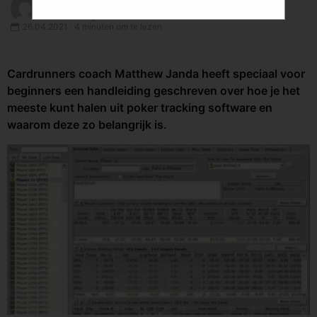
PokerListings Team
PokerListings.nl Author
26.04.2021 · 4 minuten om te lezen
Cardrunners coach Matthew Janda heeft speciaal voor
beginners een handleiding geschreven over hoe je het
meeste kunt halen uit poker tracking software en
waarom deze zo belangrijk is.