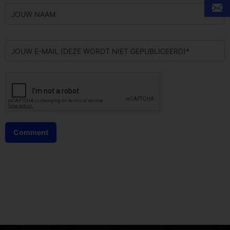
JOUW NAAM
JOUW E-MAIL (DEZE WORDT NIET GEPUBLICEERD)*