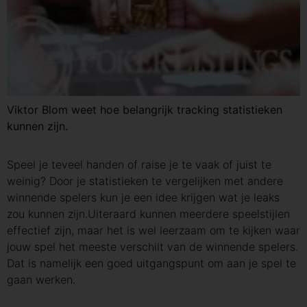
Viktor Blom weet hoe belangrijk tracking statistieken
kunnen zijn.
Speel je teveel handen of raise je te vaak of juist te
weinig? Door je statistieken te vergelijken met andere
winnende spelers kun je een idee krijgen wat je leaks
zou kunnen zijn.Uiteraard kunnen meerdere speelstijlen
effectief zijn, maar het is wel leerzaam om te kijken waar
jouw spel het meeste verschilt van de winnende spelers.
Dat is namelijk een goed uitgangspunt om aan je spel te
gaan werken.