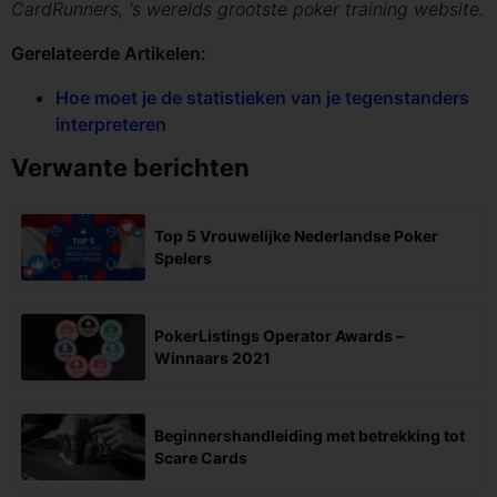
CardRunners, 's werelds grootste poker training website.
Gerelateerde Artikelen:
Hoe moet je de statistieken van je tegenstanders
interpreteren
Verwante berichten
Top 5 Vrouwelijke Nederlandse Poker
Spelers
PokerListings Operator Awards –
Winnaars 2021
Beginnershandleiding met betrekking tot
Scare Cards