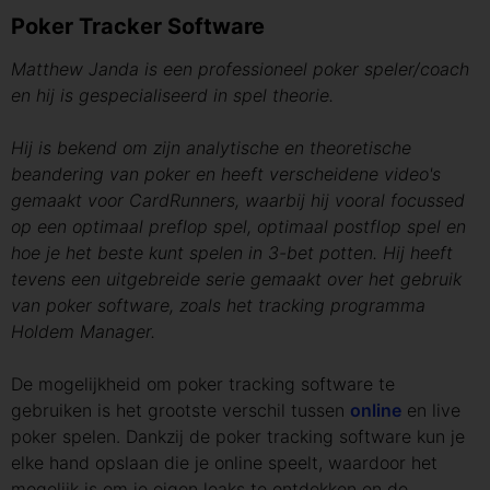
Poker Tracker Software
Matthew Janda is een professioneel poker speler/coach
en hij is gespecialiseerd in spel theorie.
Hij is bekend om zijn analytische en theoretische
beandering van poker en heeft verscheidene video's
gemaakt voor CardRunners, waarbij hij vooral focussed
op een optimaal preflop spel, optimaal postflop spel en
hoe je het beste kunt spelen in 3-bet potten. Hij heeft
tevens een uitgebreide serie gemaakt over het gebruik
van poker software, zoals het tracking programma
Holdem Manager.
De mogelijkheid om poker tracking software te
gebruiken is het grootste verschil tussen
online
en live
poker spelen. Dankzij de poker tracking software kun je
elke hand opslaan die je online speelt, waardoor het
mogelijk is om je eigen leaks te ontdekken en de