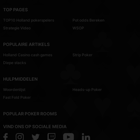
TOP PAGES
TOP10 Holland pokerspelers
Pot odds Bereken
Strategie Video
WSOP
POPULAIRE ARTIKELS
Holland Casino cash games
Strip Poker
Diepe stacks
HULPMIDDELEN
Woordenlijst
Heads-up Poker
Fast Fold Poker
POPULAR POKER ROOMS
VIND ONS OP SOCIALE MEDIA