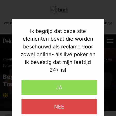
Wat kost gokken jou? Stop op tijd. 24+ | Deze boodschap mag niet gedeeld
worden met minderjarigen.
Ik begrijp dat deze site
elementen bevat die worden
beschouwd als reclame voor
07.07.2011
zowel online- als live poker en
»
»
PokerListings
Poker Strategie
Beginnershandleiding Poker Tracking
ik bevestig dat mijn leeftijd
Software
24+ is!
Beginnershandleiding Poker
Tracking Software
JA
De Beste Online Pokersites
NEE